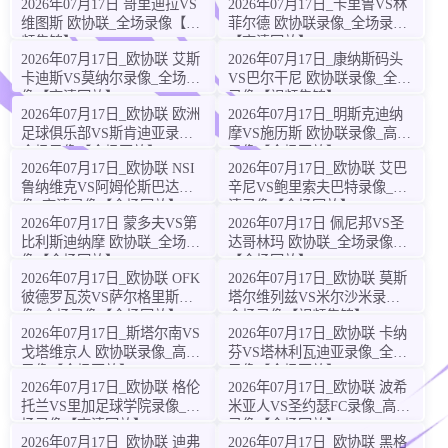
2026年07月17日 哥里迪拉VS
2026年07月17日_卡里鲁VS林
维图斯 欧协联_全场录像【视
菲尔德 欧协联录像_全场录像
频集锦】
【高清回放】
2026年07月17日_欧协联 艾斯
2026年07月17日_康纳斯码头
卡迪斯VS莫纳尔录像_全场录
VS巴尔干尼 欧协联录像_全场
像【高清回放】
录像【视频集锦】
2026年07月17日_欧协联 欧洲
2026年07月17日_明斯克迪纳
足球俱乐部VS斯肯迪亚录像_
摩VS施历斯 欧协联录像_高清
全场录像【全场回放】
录像【全场回放】
2026年07月17日_欧协联 NSI
2026年07月17日_欧协联 艾巴
鲁纳维克VS阿姆伦斯巴达录
辛尼VS鲍里索夫巴特录像_高
像_高清录像【全场回放】
清录像【全场回放】
2026年07月17日 蒙多夫VS第
2026年07月17日 佩尼邦VS圣
比利斯迪纳摩 欧协联_全场录
达哥林玛 欧协联_全场录像
像【全场回放】
【全场回放】
2026年07月17日_欧协联 OFK
2026年07月17日_欧协联 莫斯
彼德罗瓦茨VS萨尔格里斯录
塔尔维列兹VS米尔沙米录像_
像_全场录像【全场回放】
全场录像【视频集锦】
2026年07月17日_斯塔尔南VS
2026年07月17日_欧协联 卡纳
戈塔维京人 欧协联录像_高清
芬VS塔林利瓦迪亚录像_全场
录像【全场回放】
录像【全场回放】
2026年07月17日_欧协联 格伦
2026年07月17日_欧协联 波希
托兰VS里加足球学院录像_全
米亚人VS圣约瑟FC录像_高清
场录像【高清回放】
录像【全场回放】
2026年07月17日_欧协联 迪弗
2026年07月17日_欧协联 黑格