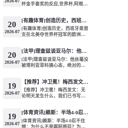
2026-07
的篮球视频足球视频,集锦,录像。
杯金手套奖的反应,世界杯,阿根
廷,西班牙,足球,精彩体育剪辑视
频在线播放。本站提供最全的篮
[有趣体育]创造历史，西班牙是首支在北美夺世界杯冠军的欧洲球
球视频足球视频,集锦,录像。
20
[有趣体育]创造历史，西班牙是首
2026-07
支在北美夺世界杯冠军的欧洲球
队,足球,西班牙,世界杯,点赞西班
牙。欢迎收藏本站，24小时为你
[法甲]理查兹谈亚马尔：他丝毫没被塔利亚菲科搞心态，绝对的超
更新最新的足球，篮球体育资
20
讯。
[法甲]理查兹谈亚马尔：他丝毫没
2026-07
被塔利亚菲科搞心态，绝对的超
级巨星,足球,国家队,世界杯,西班
牙,阿根廷,点赞西班牙,西甲,英超,
【推荐】冲卫冕！梅西发文：无论明天发生什么，我们已书写无法抹
巴塞罗那,意甲,德甲,法甲,五洲。
19
欢迎收藏本站，24小时为你更新
【推荐】冲卫冕！梅西发文：无
2026-07
最新的足球，篮球体育资讯。
论明天发生什么，我们已书写无
法抹去的历史,足球,世界杯,阿根
廷。欢迎收藏本站，24小时为你
[体育资讯]赖斯：半场4-0忍不住想：为什么不是踢阿根廷？为
更新最新的足球，篮球体育资
19
讯。
[体育资讯]赖斯：半场4-0忍不住
2026-07
想：为什么不是踢阿根廷？为何