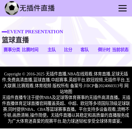
首页
足球直播
EVENT PRESENTATION
篮球直播
篮球直播
足球录播
赛事分类
比赛时间
主队
比分
客队
倒计时
当前状态
篮球回放
足球快讯
Copyright © 2016-2025 无插件直播,NBA在线观看,体育直播,足球无插
篮球资讯
件,免费高清直播,篮球直播,中超赛事,英超平台,欧冠视频,无插件平台,五
全球联赛
大联赛,比赛观看,体育视频 版权所有 备案号:
川ICP备2024060313号
网
站地图
无插件直播专注于提供NBA及足球等体育赛事的无插件高清直播。无插
件直播体育足球直播官网覆盖英超、中超、欧冠等多项国际顶级足球联
赛,同时提供NBA、CBA等篮球赛事直播。平台支持多设备观看,流畅不
卡顿,画质清晰,操作简便。无插件直播以其稳定和高质量的直播服务成
为广大体育迷喜爱的观赛平台,助力球迷轻松享受全球体育盛宴。