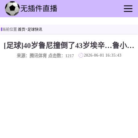
首页
>
当前位置:
首页
足球快讯
足球直播
篮球直播
[足球]40岁鲁尼撞倒了43岁埃辛…鲁小胖这是脂包肌啊，比埃幸还大只
足球录播
2026-06-01 16:35:43
来源：腾讯体育 点击数：
1217
篮球回放
足球快讯
篮球资讯
全球联赛