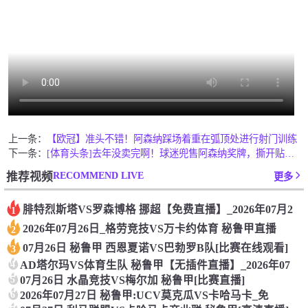
上一条：
【欧冠】准头不错！阿森纳踩场着重在弧顶处进行射门训练
下一条：
[体育头条]去年没卖完啊！球迷兜售阿森纳奖牌，撕开贴纸写着：
RECOMMEND LIVE
推荐视频
更多
腓特烈斯塔VS罗森博格 挪超【免费直播】_2026年07月2
1
2026年07月26日_格劳竞技VS万卡约体育 秘鲁甲直播
2
07月26日 秘鲁甲 西恩夏诺VS巴勃罗B队[比赛在线观看]
3
4
AD塔尔玛VS体育生队 秘鲁甲【无插件直播】_2026年07
5
07月26日 水晶竞技VS梅尔加 秘鲁甲[比赛直播]
6
2026年07月27日 秘鲁甲:UCV莫克瓜VS卡哈马卡_免