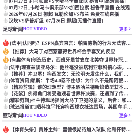
7
07月27日 利马联盟VS卡哈马卡商业联 秘鲁甲[高清直播]
8
07月27日_卡哈马卡俱乐部VS加西拉索 秘鲁甲直播 在线观
9
2026年07月26日 挪超 瓦勒伦加VS布兰 免费在线直播
10
汉坎VS萨普斯堡_07月26日 挪超[无插件直播]
HOT VIDEO
足球新闻
更多
[法甲]认同吗？ESPN嘉宾直言：帕雷德斯的行为无法容忍，应
1
【推荐】大马丁对西蒙赢得世界杯金手套奖的反应
2
[有趣体育]创造历史，西班牙是首支在北美夺世界杯冠军的欧洲球
3
4
[法甲]理查兹谈亚马尔：他丝毫没被塔利亚菲科搞心态，绝对的超
5
【推荐】冲卫冕！梅西发文：无论明天发生什么，我们已书写无法抹
6
[体育资讯]赖斯：半场4-0忍不住想：为什么不是踢阿根廷？为
7
【精彩剪辑】谁的理想型？博主晒哈兰德新娘造型获本人点赞！
8
【花絮】佛得角门将受邀观看世界杯决赛，还遇到了传奇门将伊基塔
9
[精彩剪辑]杜兰特现场提问大马丁卫冕的意义，后者：和梅西一起
10
[球迷报道]F1晒科拉平托穿梅西球衣抵达围场，英国车手林德布
HOT VIDEO
篮球新闻
更多
【体育头条】黄蜂主帅：里德很期待加入球队 他和怀特成长道路相
1