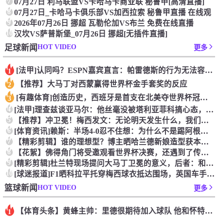
7
07月27日 利马联盟VS卡哈马卡商业联 秘鲁甲[高清直播]
8
07月27日_卡哈马卡俱乐部VS加西拉索 秘鲁甲直播 在线观
9
2026年07月26日 挪超 瓦勒伦加VS布兰 免费在线直播
10
汉坎VS萨普斯堡_07月26日 挪超[无插件直播]
HOT VIDEO
足球新闻
更多
[法甲]认同吗？ESPN嘉宾直言：帕雷德斯的行为无法容忍，应
1
【推荐】大马丁对西蒙赢得世界杯金手套奖的反应
2
[有趣体育]创造历史，西班牙是首支在北美夺世界杯冠军的欧洲球
3
4
[法甲]理查兹谈亚马尔：他丝毫没被塔利亚菲科搞心态，绝对的超
5
【推荐】冲卫冕！梅西发文：无论明天发生什么，我们已书写无法抹
6
[体育资讯]赖斯：半场4-0忍不住想：为什么不是踢阿根廷？为
7
【精彩剪辑】谁的理想型？博主晒哈兰德新娘造型获本人点赞！
8
【花絮】佛得角门将受邀观看世界杯决赛，还遇到了传奇门将伊基塔
9
[精彩剪辑]杜兰特现场提问大马丁卫冕的意义，后者：和梅西一起
10
[球迷报道]F1晒科拉平托穿梅西球衣抵达围场，英国车手林德布
HOT VIDEO
篮球新闻
更多
【体育头条】黄蜂主帅：里德很期待加入球队 他和怀特成长道路相
1