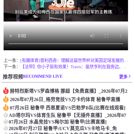
上一条：
[有趣体育]普利西奇：理解这届世界杯对美国足球发展的意义，但
下一条：
【法甲】你小子挺有效果！Travis：虽然亨利在我旁边，依然
RECOMMEND LIVE
推荐视频
更多
腓特烈斯塔VS罗森博格 挪超【免费直播】_2026年07月2
1
2026年07月26日_格劳竞技VS万卡约体育 秘鲁甲直播
2
07月26日 秘鲁甲 西恩夏诺VS巴勃罗B队[比赛在线观看]
3
4
AD塔尔玛VS体育生队 秘鲁甲【无插件直播】_2026年07
5
07月26日 水晶竞技VS梅尔加 秘鲁甲[比赛直播]
6
2026年07月27日 秘鲁甲:UCV莫克瓜VS卡哈马卡_免