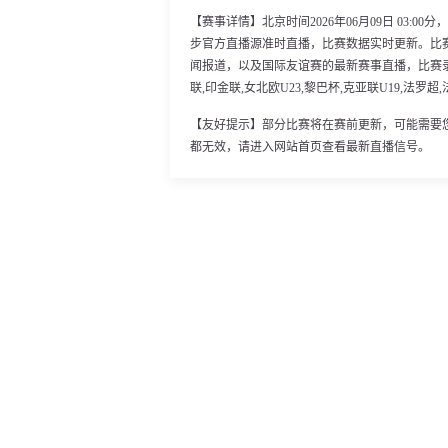
【赛事详情】北京时间2026年06月09日 03:
步官方直播源准时直播，比赛数据实时更新。比
闻报道，以及国际友谊赛的最新赛事直播，比赛录
联,印金联,女北欧U23,黎巴杯,克亚联U19,法罗超
【友好提示】部分比赛将在赛前更新，可能需要
都无效，请进入网站首页查看最新直播信号。