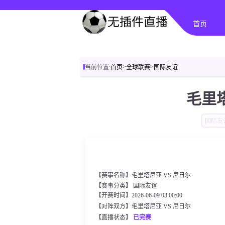
首页
>
>
当前位置:
首页
全球联赛
国际友谊
毛里塔
国际友
【赛事名称】毛里塔尼亚 VS 尼日尔
【赛事分类】
国际友谊
【开赛时间】2026-06-09 03:00:00
【对阵双方】毛里塔尼亚 VS 尼日尔
【直播状态】
已完赛