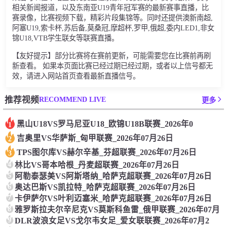
相关新闻报道，以及东南亚U19青年冠军赛的最新赛事直播，比
赛录像，比赛视频下载，精彩片段集锦等。同时还提供澳新南超,
阿塞U19,索卡杯,苏后备,莫桑冠,摩超杯,罗甲,俄超,委内LED1,非女
锦U18,VTB学生联女等联赛直播。
【友好提示】部分比赛将在赛前更新，可能需要您在比赛前再刷
新查看。 如果本页面比赛已经过期已经过期，或者以上信号都无
效，请进入网站首页查看最新直播信号。
RECOMMEND LIVE
推荐视频
更多
黑山U18VS罗马尼亚U18_欧锦U18B联赛_2026年0
1
吉奥里VS华萨斯_匈甲联赛_2026年07月26日
2
TPS图尔库VS赫尔辛基_芬超联赛_2026年07月26日
3
4
林比VS哥本哈根_丹麦超联赛_2026年07月26日
5
阿勒泰瑟美VS阿斯塔纳_哈萨克超联赛_2026年07月26日
6
奥达巴斯VS凯拉特_哈萨克超联赛_2026年07月26日
7
卡伊萨尔VS叶利迈塞米_哈萨克超联赛_2026年07月26日
8
雅罗斯拉夫尔辛尼克VS莫斯科鱼雷_俄甲联赛_2026年07月
9
DLR波浪女足VS戈尔韦女足_爱女联联赛_2026年07月2