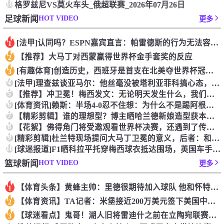
10
格罗兹尼VS莫火车头_俄超联赛_2026年07月26日
HOT VIDEO
足球新闻
更多
[法甲]认同吗？ESPN嘉宾直言：帕雷德斯的行为无法容忍，应
1
【推荐】大马丁对西蒙赢得世界杯金手套奖的反应
2
[有趣体育]创造历史，西班牙是首支在北美夺世界杯冠军的欧洲球
3
4
[法甲]理查兹谈亚马尔：他丝毫没被塔利亚菲科搞心态，绝对的超
5
【推荐】冲卫冕！梅西发文：无论明天发生什么，我们已书写无法抹
6
[体育资讯]赖斯：半场4-0忍不住想：为什么不是踢阿根廷？为
7
【精彩剪辑】谁的理想型？博主晒哈兰德新娘造型获本人点赞！
8
【花絮】佛得角门将受邀观看世界杯决赛，还遇到了传奇门将伊基塔
9
[精彩剪辑]杜兰特现场提问大马丁卫冕的意义，后者：和梅西一起
10
[球迷报道]F1晒科拉平托穿梅西球衣抵达围场，英国车手林德布
HOT VIDEO
篮球新闻
更多
【体育头条】黄蜂主帅：里德很期待加入球队 他和怀特成长道路相
1
【体育资讯】TA记者：米堡接近200万美元签下美国中场伯哈尔
2
【球迷看点】鬼哥！湖人旧将雷迪什之前在立陶宛联赛大杀四方
3