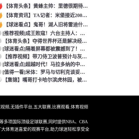
【体育头条】黄蜂主帅：里德很期待加入球队 他和怀特成长道路相
【体育资讯】TA记者：米堡接近200万美元签下美国中场伯哈尔
【球迷看点】鬼哥！湖人旧将雷迪什之前在立陶宛联赛大杀四方
[推荐视频]成王败寇！六台主持人：西班牙完全掌控比赛，阿根廷
【体育头条】夺得世界杯还是解决经济问题？两代西班牙人的答案~
[球迷看点]隔着屏幕都被震撼到了！西班牙街头万人合唱，气氛直
【推荐视频】带刀侍卫波普预计与灰熊买断，表态想追随老詹去到新
[球迷看点]超越时代！马拉多纳的中路爆破时刻！
[值得一看]米体：罗马与切利克谈妥续约但遭尤文截胡，马萨拉是
0
【集锦】嘴哥打卡哈尔滨虎林园，被网红东北虎“二埋汰”狠狠“羞
台,欧冠视频,无插件平台,五大联赛,比赛观看,体育视频
多项国际顶级足球联赛,同时提供NBA、CBA
广大体育迷喜爱的观赛平台,助力球迷轻松享受全