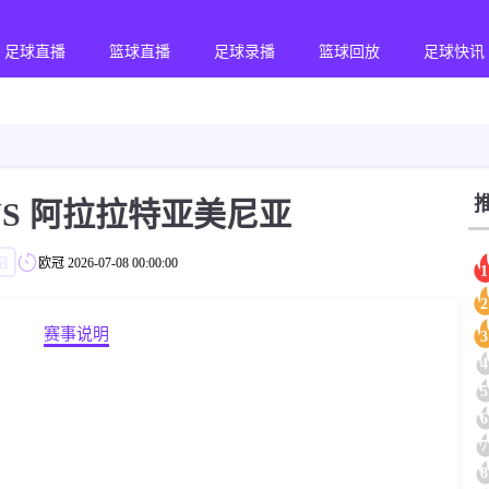
足球直播
篮球直播
足球录播
篮球回放
足球快讯
VS 阿拉拉特亚美尼亚
冠
欧冠
2026-07-08 00:00:00
1
2
赛事说明
3
4
5
6
7
8