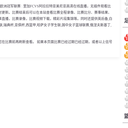
9
00分，欧洲冠军联赛 : 里加FCVS阿拉拉特亚美尼亚高清在线直播，无插件观看比
1
时更新。比赛结束后可以在本站查看比赛全程录像、比赛比分、赛事结果、
事直播，比赛录像，比赛视频下载，精彩片段集锦等。同时还提供英后备,白
,斯女联,瑞典杯,亚俱杯,西篮甲,哈萨女子学生联,国中女子篮球联赛,俄涅夫斯基丁,
1
您在比赛前再刷新查看。 如果本页面比赛已经过期已经过期，或者以上信号
2
3
4
5
6
7
8
9
1