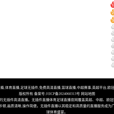
1
2
3
4
5
6
7
8
9
1
播,NBA在线观看,体育直播,足球无插件,免费高清直播,篮球直播,中超赛事,英超平
版权所有 备案号:
川ICP备2024060313号
网站地图
的无插件高清直播。无插件直播体育足球直播官网覆盖英超、中超、欧冠等
卡顿,画质清晰,操作简便。无插件直播以其稳定和高质量的直播服务成为
球体育盛宴。