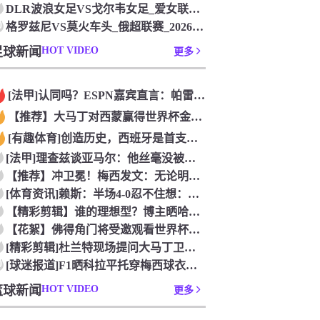
DLR波浪女足VS戈尔韦女足_爱女联联赛_2026年07月2
0
格罗兹尼VS莫火车头_俄超联赛_2026年07月26日
足球新闻
HOT VIDEO
更多
[法甲]认同吗？ESPN嘉宾直言：帕雷德斯的行为无法容忍，应
【推荐】大马丁对西蒙赢得世界杯金手套奖的反应
[有趣体育]创造历史，西班牙是首支在北美夺世界杯冠军的欧洲球
[法甲]理查兹谈亚马尔：他丝毫没被塔利亚菲科搞心态，绝对的超
【推荐】冲卫冕！梅西发文：无论明天发生什么，我们已书写无法抹
[体育资讯]赖斯：半场4-0忍不住想：为什么不是踢阿根廷？为
【精彩剪辑】谁的理想型？博主晒哈兰德新娘造型获本人点赞！
【花絮】佛得角门将受邀观看世界杯决赛，还遇到了传奇门将伊基塔
[精彩剪辑]杜兰特现场提问大马丁卫冕的意义，后者：和梅西一起
0
[球迷报道]F1晒科拉平托穿梅西球衣抵达围场，英国车手林德布
篮球新闻
HOT VIDEO
更多