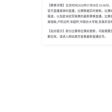
【赛事详情】北京时间2026年07月08日 03:
官方直播源准时直播，比赛数据实时更新。比赛
报道，以及欧洲冠军联赛的最新赛事直播，比赛录
美独联,卢旺达杯,非超杯,中国台大专联,亚美尼亚杯
【友好提示】部分比赛将在赛前更新，可能需要
都无效，请进入网站首页查看最新直播信号。