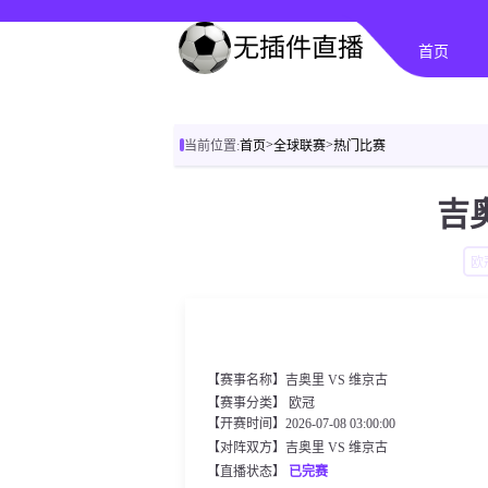
首页
>
>
当前位置:
首页
全球联赛
热门比赛
吉奥
欧
【赛事名称】吉奥里 VS 维京古
【赛事分类】
欧冠
【开赛时间】2026-07-08 03:00:00
【对阵双方】吉奥里 VS 维京古
【直播状态】
已完赛