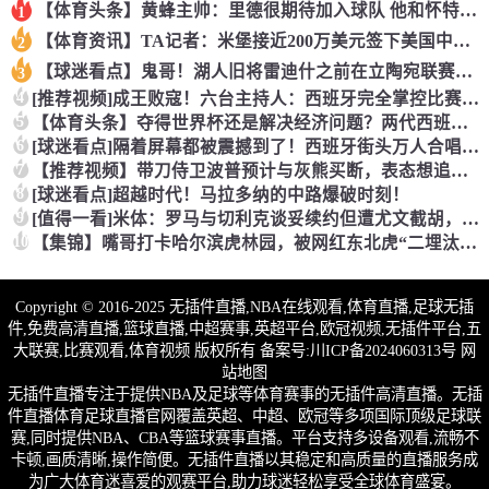
【体育头条】黄蜂主帅：里德很期待加入球队 他和怀特成长道路相
1
【体育资讯】TA记者：米堡接近200万美元签下美国中场伯哈尔
2
【球迷看点】鬼哥！湖人旧将雷迪什之前在立陶宛联赛大杀四方
3
4
[推荐视频]成王败寇！六台主持人：西班牙完全掌控比赛，阿根廷
5
【体育头条】夺得世界杯还是解决经济问题？两代西班牙人的答案~
6
[球迷看点]隔着屏幕都被震撼到了！西班牙街头万人合唱，气氛直
7
【推荐视频】带刀侍卫波普预计与灰熊买断，表态想追随老詹去到新
8
[球迷看点]超越时代！马拉多纳的中路爆破时刻！
9
[值得一看]米体：罗马与切利克谈妥续约但遭尤文截胡，马萨拉是
10
【集锦】嘴哥打卡哈尔滨虎林园，被网红东北虎“二埋汰”狠狠“羞
Copyright © 2016-2025 无插件直播,NBA在线观看,体育直播,足球无插
件,免费高清直播,篮球直播,中超赛事,英超平台,欧冠视频,无插件平台,五
大联赛,比赛观看,体育视频 版权所有 备案号:
川ICP备2024060313号
网
站地图
无插件直播专注于提供NBA及足球等体育赛事的无插件高清直播。无插
件直播体育足球直播官网覆盖英超、中超、欧冠等多项国际顶级足球联
赛,同时提供NBA、CBA等篮球赛事直播。平台支持多设备观看,流畅不
卡顿,画质清晰,操作简便。无插件直播以其稳定和高质量的直播服务成
为广大体育迷喜爱的观赛平台,助力球迷轻松享受全球体育盛宴。