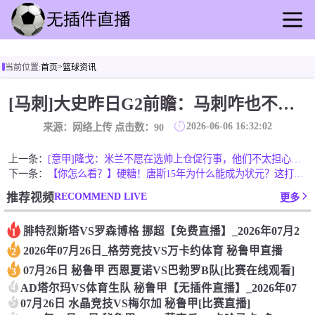
首页
>
当前位置:
首页
篮球资讯
足球直播
篮球直播
[马刺]大史昨日G2前瞻：马刺咋也不至于被主场打成2比0吧
足球录播
2026-06-06 16:32:02
来源：网络上传 点击数：
90
篮球回放
足球快讯
上一条：
[意甲]隆戈：米兰不愿在选帅上仓促行事，他们不太担心目前的情
下一条：
【你怎么看？】硬糖！唐斯15年为什么能成为状元？这打法太炸裂
篮球资讯
RECOMMEND LIVE
推荐视频
更多
全球联赛
腓特烈斯塔VS罗森博格 挪超【免费直播】_2026年07月2
1
2026年07月26日_格劳竞技VS万卡约体育 秘鲁甲直播
2
07月26日 秘鲁甲 西恩夏诺VS巴勃罗B队[比赛在线观看]
3
4
AD塔尔玛VS体育生队 秘鲁甲【无插件直播】_2026年07
5
07月26日 水晶竞技VS梅尔加 秘鲁甲[比赛直播]