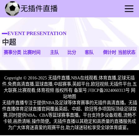
首页
足球直播
EVENT PRESENTATION
中超
篮球直播
足球录播
赛事分类
比赛时间
主队
比分
客队
倒计时
当前状态
篮球回放
足球快讯
Copyright © 2016-2025 无插件直播,NBA在线观看,体育直播,足球无插
篮球资讯
件,免费高清直播,篮球直播,中超赛事,英超平台,欧冠视频,无插件平台,五
全球联赛
大联赛,比赛观看,体育视频 版权所有 备案号:
川ICP备2024060313号
网
站地图
无插件直播专注于提供NBA及足球等体育赛事的无插件高清直播。无插
件直播体育足球直播官网覆盖英超、中超、欧冠等多项国际顶级足球联
赛,同时提供NBA、CBA等篮球赛事直播。平台支持多设备观看,流畅不
卡顿,画质清晰,操作简便。无插件直播以其稳定和高质量的直播服务成
为广大体育迷喜爱的观赛平台,助力球迷轻松享受全球体育盛宴。