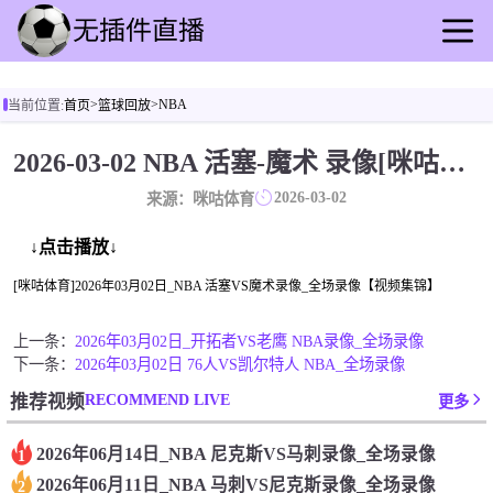
首页
>
>
NBA
当前位置:
首页
篮球回放
足球直播
篮球直播
2026-03-02 NBA 活塞-魔术 录像[咪咕体育]
足球录播
2026-03-02
来源：咪咕体育
篮球回放
足球快讯
↓点击播放↓
篮球资讯
[咪咕体育]2026年03月02日_NBA 活塞VS魔术录像_全场录像【视频集锦】
全球联赛
上一条：
2026年03月02日_开拓者VS老鹰 NBA录像_全场录像
下一条：
2026年03月02日 76人VS凯尔特人 NBA_全场录像
RECOMMEND LIVE
推荐视频
更多
2026年06月14日_NBA 尼克斯VS马刺录像_全场录像
1
2026年06月11日_NBA 马刺VS尼克斯录像_全场录像
2