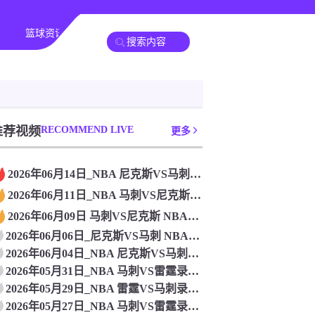
篮球资讯
全球联赛
推荐视频
RECOMMEND LIVE
更多
2026年06月14日_NBA 尼克斯VS马刺录像_全场录像
2026年06月11日_NBA 马刺VS尼克斯录像_全场录像
2026年06月09日 马刺VS尼克斯 NBA_全场录像【全
2026年06月06日_尼克斯VS马刺 NBA录像_全场录像
2026年06月04日_NBA 尼克斯VS马刺录像_全场录像
2026年05月31日_NBA 马刺VS雷霆录像_高清录像【
2026年05月29日_NBA 雷霆VS马刺录像_全场录像【
2026年05月27日_NBA 马刺VS雷霆录像_全场录像【