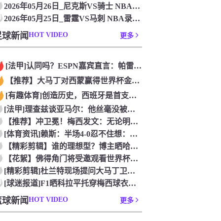
2026年05月26日_尼克斯VS骑士 NBA录像_全场录像
0
2026年05月25日_雷霆VS马刺 NBA录像_高清录像【
足球新闻
HOT VIDEO
更多
[法甲]认同吗？ESPN嘉宾直言：帕雷德斯的行为无法容忍，应
【推荐】大马丁对西蒙赢得世界杯金手套奖的反应
[有趣体育]创造历史，西班牙是首支在北美夺世界杯冠军的欧洲球
[法甲]理查兹谈亚马尔：他丝毫没被塔利亚菲科搞心态，绝对的超
【推荐】冲卫冕！梅西发文：无论明天发生什么，我们已书写无法抹
[体育资讯]赖斯：半场4-0忍不住想：为什么不是踢阿根廷？为
【精彩剪辑】谁的理想型？博主晒哈兰德新娘造型获本人点赞！
【花絮】佛得角门将受邀观看世界杯决赛，还遇到了传奇门将伊基塔
[精彩剪辑]杜兰特现场提问大马丁卫冕的意义，后者：和梅西一起
0
[球迷报道]F1晒科拉平托穿梅西球衣抵达围场，英国车手林德布
篮球新闻
HOT VIDEO
更多