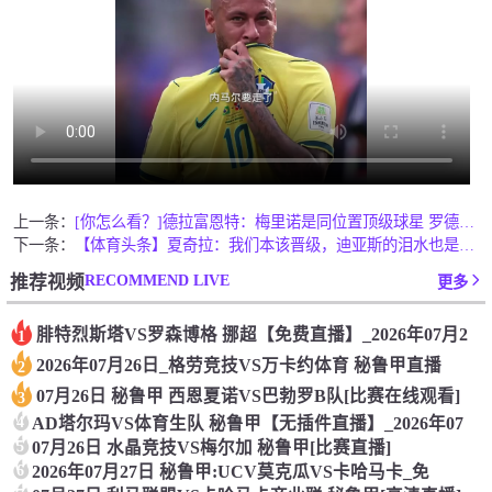
上一条：
[你怎么看？]德拉富恩特：梅里诺是同位置顶级球星 罗德里是这
下一条：
【体育头条】夏奇拉：我们本该晋级，迪亚斯的泪水也是每个哥伦比
RECOMMEND LIVE
推荐视频
更多
腓特烈斯塔VS罗森博格 挪超【免费直播】_2026年07月2
1
2026年07月26日_格劳竞技VS万卡约体育 秘鲁甲直播
2
07月26日 秘鲁甲 西恩夏诺VS巴勃罗B队[比赛在线观看]
3
4
AD塔尔玛VS体育生队 秘鲁甲【无插件直播】_2026年07
5
07月26日 水晶竞技VS梅尔加 秘鲁甲[比赛直播]
6
2026年07月27日 秘鲁甲:UCV莫克瓜VS卡哈马卡_免