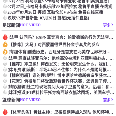
7
07月27日 利马联盟VS卡哈马卡商业联 秘鲁甲[高清直播]
8
07月27日_卡哈马卡俱乐部VS加西拉索 秘鲁甲直播 在线观
9
2026年07月26日 挪超 瓦勒伦加VS布兰 免费在线直播
10
汉坎VS萨普斯堡_07月26日 挪超[无插件直播]
HOT VIDEO
足球新闻
更多
[法甲]认同吗？ESPN嘉宾直言：帕雷德斯的行为无法容忍，应
1
【推荐】大马丁对西蒙赢得世界杯金手套奖的反应
2
[有趣体育]创造历史，西班牙是首支在北美夺世界杯冠军的欧洲球
3
4
[法甲]理查兹谈亚马尔：他丝毫没被塔利亚菲科搞心态，绝对的超
5
【推荐】冲卫冕！梅西发文：无论明天发生什么，我们已书写无法抹
6
[体育资讯]赖斯：半场4-0忍不住想：为什么不是踢阿根廷？为
7
【精彩剪辑】谁的理想型？博主晒哈兰德新娘造型获本人点赞！
8
【花絮】佛得角门将受邀观看世界杯决赛，还遇到了传奇门将伊基塔
9
[精彩剪辑]杜兰特现场提问大马丁卫冕的意义，后者：和梅西一起
10
[球迷报道]F1晒科拉平托穿梅西球衣抵达围场，英国车手林德布
HOT VIDEO
篮球新闻
更多
【体育头条】黄蜂主帅：里德很期待加入球队 他和怀特成长道路相
1