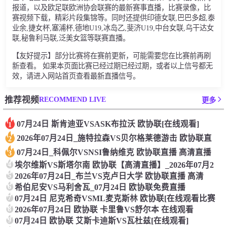
报道，以及欧足联欧洲协会联赛的最新赛事直播，比赛录像，比
赛视频下载，精彩片段集锦等。同时还提供印德女联,巴巴多超,泰
业余,捷女杯,塞浦杯,德地U19,冰岛乙,斐济U19,中台女联,乌干达女
联,秘鲁利马联,泛美女篮等联赛直播。
【友好提示】部分比赛将在赛前更新，可能需要您在比赛前再刷
新查看。 如果本页面比赛已经过期已经过期，或者以上信号都无
效，请进入网站首页查看最新直播信号。
RECOMMEND LIVE
推荐视频
更多
07月24日 斯肯迪亚VSASK布拉沃 欧协联[在线观看]
1
2026年07月24日_施特拉森VS贝尔格莱德游击 欧协联直
2
07月24日_科佩尔VSNSI鲁纳维克 欧协联直播 高清直播
3
4
埃尔维斯VS斯塔尔南 欧协联【高清直播】_2026年07月2
5
2026年07月24日_布兰VS克卢日大学 欧协联直播 高清
6
希伯尼安VS马利舍瓦_07月24日 欧协联免费直播
7
07月24日 尼克希奇VSML麦克斯林 欧协联[在线观看比赛
8
2026年07月24日 欧协联 卡里鲁VS舒尔本 在线观看
9
07月24日 欧协联 艾斯卡迪斯VS瓦杜兹[在线观看]