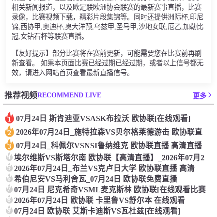
相关新闻报道，以及欧足联欧洲协会联赛的最新赛事直播，比赛
录像，比赛视频下载，精彩片段集锦等。同时还提供洲际杯,印尼
锦,西协甲,奥迪杯,奥大洋预,乌兹甲,圣马甲,沙地女联,厄乙,加勒比
冠,女钻石杯等联赛直播。
【友好提示】部分比赛将在赛前更新，可能需要您在比赛前再刷
新查看。 如果本页面比赛已经过期已经过期，或者以上信号都无
效，请进入网站首页查看最新直播信号。
RECOMMEND LIVE
推荐视频
更多
07月24日 斯肯迪亚VSASK布拉沃 欧协联[在线观看]
1
2026年07月24日_施特拉森VS贝尔格莱德游击 欧协联直
2
07月24日_科佩尔VSNSI鲁纳维克 欧协联直播 高清直播
3
4
埃尔维斯VS斯塔尔南 欧协联【高清直播】_2026年07月2
5
2026年07月24日_布兰VS克卢日大学 欧协联直播 高清
6
希伯尼安VS马利舍瓦_07月24日 欧协联免费直播
7
07月24日 尼克希奇VSML麦克斯林 欧协联[在线观看比赛
8
2026年07月24日 欧协联 卡里鲁VS舒尔本 在线观看
9
07月24日 欧协联 艾斯卡迪斯VS瓦杜兹[在线观看]