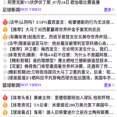
10
阿贾克斯VS伏伊伏丁那_07月24日 欧协联比赛直播
HOT VIDEO
足球新闻
更多
[法甲]认同吗？ESPN嘉宾直言：帕雷德斯的行为无法容忍，应
1
【推荐】大马丁对西蒙赢得世界杯金手套奖的反应
2
[有趣体育]创造历史，西班牙是首支在北美夺世界杯冠军的欧洲球
3
4
[法甲]理查兹谈亚马尔：他丝毫没被塔利亚菲科搞心态，绝对的超
5
【推荐】冲卫冕！梅西发文：无论明天发生什么，我们已书写无法抹
6
[体育资讯]赖斯：半场4-0忍不住想：为什么不是踢阿根廷？为
7
【精彩剪辑】谁的理想型？博主晒哈兰德新娘造型获本人点赞！
8
【花絮】佛得角门将受邀观看世界杯决赛，还遇到了传奇门将伊基塔
9
[精彩剪辑]杜兰特现场提问大马丁卫冕的意义，后者：和梅西一起
10
[球迷报道]F1晒科拉平托穿梅西球衣抵达围场，英国车手林德布
HOT VIDEO
篮球新闻
更多
【体育头条】黄蜂主帅：里德很期待加入球队 他和怀特成长道路相
1
【体育资讯】TA记者：米堡接近200万美元签下美国中场伯哈尔
2
【球迷看点】鬼哥！湖人旧将雷迪什之前在立陶宛联赛大杀四方
3