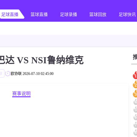
足球直播
篮球直播
足球录播
篮球回放
足球快讯
达 VS NSI鲁纳维克
联
欧协联
2026-07-10 02:45:00
1
2
赛事说明
3
4
5
6
7
8