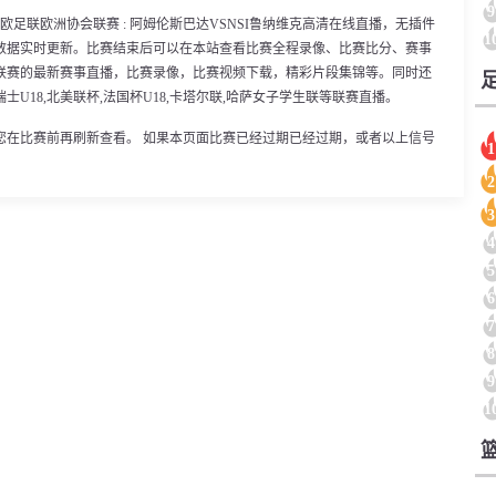
9
5分，欧足联欧洲协会联赛 : 阿姆伦斯巴达VSNSI鲁纳维克高清在线直播，无插件
1
数据实时更新。比赛结束后可以在本站查看比赛全程录像、比赛比分、赛事
联赛的最新赛事直播，比赛录像，比赛视频下载，精彩片段集锦等。同时还
,瑞士U18,北美联杯,法国杯U18,卡塔尔联,哈萨女子学生联等联赛直播。
您在比赛前再刷新查看。 如果本页面比赛已经过期已经过期，或者以上信号
1
2
3
4
5
6
7
8
9
1