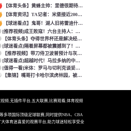
【体育头条】黄蜂主帅：里德很期待加入球队 他和怀特成长道路相
【体育资讯】TA记者：米堡接近200万美元签下美国中场伯哈尔
【球迷看点】鬼哥！湖人旧将雷迪什之前在立陶宛联赛大杀四方
[推荐视频]成王败寇！六台主持人：西班牙完全掌控比赛，阿根廷
【体育头条】夺得世界杯还是解决经济问题？两代西班牙人的答案~
[球迷看点]隔着屏幕都被震撼到了！西班牙街头万人合唱，气氛直
【推荐视频】带刀侍卫波普预计与灰熊买断，表态想追随老詹去到新
[球迷看点]超越时代！马拉多纳的中路爆破时刻！
[值得一看]米体：罗马与切利克谈妥续约但遭尤文截胡，马萨拉是
0
【集锦】嘴哥打卡哈尔滨虎林园，被网红东北虎“二埋汰”狠狠“羞
台,欧冠视频,无插件平台,五大联赛,比赛观看,体育视频
多项国际顶级足球联赛,同时提供NBA、CBA
广大体育迷喜爱的观赛平台,助力球迷轻松享受全