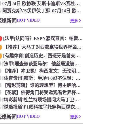
07月24日 欧协联 艾斯卡迪斯VS瓦杜兹[在线观看]
0
阿贾克斯VS伏伊伏丁那_07月24日 欧协联比赛直播
足球新闻
HOT VIDEO
更多
[法甲]认同吗？ESPN嘉宾直言：帕雷德斯的行为无法容忍，应
【推荐】大马丁对西蒙赢得世界杯金手套奖的反应
[有趣体育]创造历史，西班牙是首支在北美夺世界杯冠军的欧洲球
[法甲]理查兹谈亚马尔：他丝毫没被塔利亚菲科搞心态，绝对的超
【推荐】冲卫冕！梅西发文：无论明天发生什么，我们已书写无法抹
[体育资讯]赖斯：半场4-0忍不住想：为什么不是踢阿根廷？为
【精彩剪辑】谁的理想型？博主晒哈兰德新娘造型获本人点赞！
【花絮】佛得角门将受邀观看世界杯决赛，还遇到了传奇门将伊基塔
[精彩剪辑]杜兰特现场提问大马丁卫冕的意义，后者：和梅西一起
0
[球迷报道]F1晒科拉平托穿梅西球衣抵达围场，英国车手林德布
篮球新闻
HOT VIDEO
更多