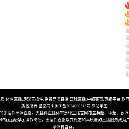
1
2
3
4
5
6
7
8
9
1
播,NBA在线观看,体育直播,足球无插件,免费高清直播,篮球直播,中超赛事,英超平
版权所有 备案号:
川ICP备2024060313号
网站地图
的无插件高清直播。无插件直播体育足球直播官网覆盖英超、中超、欧冠等
卡顿,画质清晰,操作简便。无插件直播以其稳定和高质量的直播服务成为
球体育盛宴。