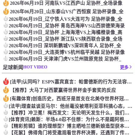
2026年06月19日 河南队VS江西庐山 足协杯_全场录像
2
2026年06月20日_山东泰山VS广西恒宸 足协杯录像_全
3
4
2026年06月19日_辽宁铁人VS大连可为 足协杯录像_全
5
2026年06月19日_足协杯 青岛西海岸VS山西崇德荣海录
6
2026年06月19日_足协杯 上海海港VS上海橘橙录像_高
7
2026年06月19日_足协杯 浙江队VS陕西联合录像_全场
8
2026年06月19日 深圳新鹏城VS深圳青年人 足协杯_全
9
2026年06月19日_大连英博VS杭州临平吴越 足协杯录像
10
2026年06月19日 天津津门虎VS兰州陇原竞技 足协杯_
HOT VIDEO
足球新闻
更多
[法甲]认同吗？ESPN嘉宾直言：帕雷德斯的行为无法容忍，应
1
【推荐】大马丁对西蒙赢得世界杯金手套奖的反应
2
[有趣体育]创造历史，西班牙是首支在北美夺世界杯冠军的欧洲球
3
4
[法甲]理查兹谈亚马尔：他丝毫没被塔利亚菲科搞心态，绝对的超
5
【推荐】冲卫冕！梅西发文：无论明天发生什么，我们已书写无法抹
6
[体育资讯]赖斯：半场4-0忍不住想：为什么不是踢阿根廷？为
7
【精彩剪辑】谁的理想型？博主晒哈兰德新娘造型获本人点赞！
8
【花絮】佛得角门将受邀观看世界杯决赛，还遇到了传奇门将伊基塔