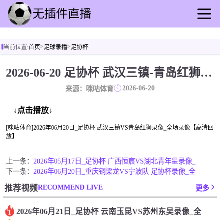
首页
>
>
当前位置:
首页
足球录播
足协杯
足球直播
篮球直播
2026-06-20 足协杯 武汉三镇-青岛红狮 录像[咪咕体育]
足球录播
2026-06-20
来源：咪咕体育
篮球回放
足球快讯
↓点击播放↓
篮球资讯
[咪咕体育]2026年06月20日_足协杯 武汉三镇VS青岛红狮录像_全场录像【高清回
放】
全球联赛
上一条：
2026年05月17日_足协杯 广西恒宸VS湖北青年星录像_
下一条：
2026年06月20日_重庆铜梁龙VS宁波队 足协杯录像_全
RECOMMEND LIVE
推荐视频
更多
2026年06月21日_足协杯 云南玉昆VS苏州东吴录像_全
1