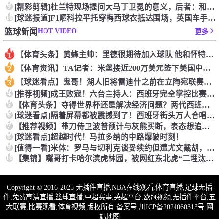
9
[精彩剪辑]杜兰特现场提问大马丁卫冕的意义，后者：和梅西一起
10
[球迷报道]F1晒科拉平托穿梅西球衣抵达围场，英国车手林德布
HOT VIDEO
篮球新闻
更多
【体育头条】黄蜂主帅：里德很期待加入球队 他和怀特成长道路相
1
【体育资讯】TA记者：米堡接近200万美元签下美国中场伯哈尔
2
【球迷看点】鬼哥！湖人旧将雷迪什之前在立陶宛联赛大杀四方
3
4
[推荐视频]成王败寇！六台主持人：西班牙完全掌控比赛，阿根廷
5
【体育头条】夺得世界杯还是解决经济问题？两代西班牙人的答案~
6
[球迷看点]隔着屏幕都被震撼到了！西班牙街头万人合唱，气氛直
7
【推荐视频】带刀侍卫波普预计与灰熊买断，表态想追随老詹去到新
8
[球迷看点]超越时代！马拉多纳的中路爆破时刻！
9
[值得一看]米体：罗马与切利克谈妥续约但遭尤文截胡，马萨拉是
10
【集锦】嘴哥打卡哈尔滨虎林园，被网红东北虎“二埋汰”狠狠“羞
Copyright © 2016-2025 无插件直播,NBA在线观看,体育直播,足球无插
件,免费高清直播,篮球直播,中超赛事,英超平台,欧冠视频,无插件平台,五
大联赛,比赛观看,体育视频 版权所有 备案号:
川ICP备2024060313号
网
站地图