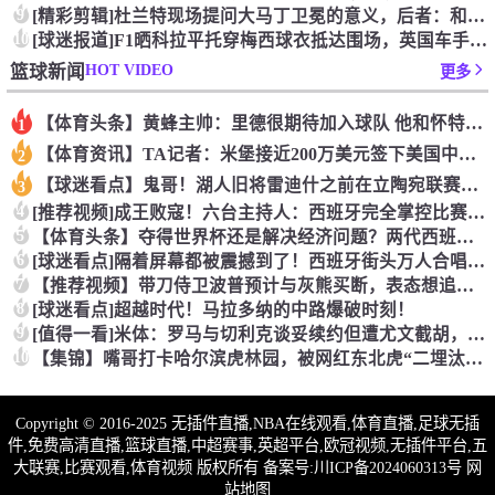
9
[精彩剪辑]杜兰特现场提问大马丁卫冕的意义，后者：和梅西一起
10
[球迷报道]F1晒科拉平托穿梅西球衣抵达围场，英国车手林德布
HOT VIDEO
篮球新闻
更多
【体育头条】黄蜂主帅：里德很期待加入球队 他和怀特成长道路相
1
【体育资讯】TA记者：米堡接近200万美元签下美国中场伯哈尔
2
【球迷看点】鬼哥！湖人旧将雷迪什之前在立陶宛联赛大杀四方
3
4
[推荐视频]成王败寇！六台主持人：西班牙完全掌控比赛，阿根廷
5
【体育头条】夺得世界杯还是解决经济问题？两代西班牙人的答案~
6
[球迷看点]隔着屏幕都被震撼到了！西班牙街头万人合唱，气氛直
7
【推荐视频】带刀侍卫波普预计与灰熊买断，表态想追随老詹去到新
8
[球迷看点]超越时代！马拉多纳的中路爆破时刻！
9
[值得一看]米体：罗马与切利克谈妥续约但遭尤文截胡，马萨拉是
10
【集锦】嘴哥打卡哈尔滨虎林园，被网红东北虎“二埋汰”狠狠“羞
Copyright © 2016-2025 无插件直播,NBA在线观看,体育直播,足球无插
件,免费高清直播,篮球直播,中超赛事,英超平台,欧冠视频,无插件平台,五
大联赛,比赛观看,体育视频 版权所有 备案号:
川ICP备2024060313号
网
站地图