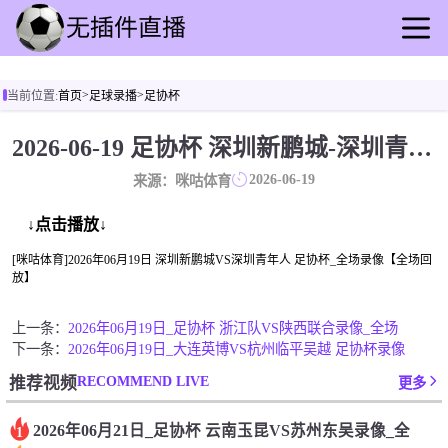
首页
>
>
当前位置:
首页
足球录播
足协杯
足球直播
篮球直播
2026-06-19 足协杯 深圳新鹏城-深圳青年人 录像[咪咕体育]
足球录播
2026-06-19
来源：咪咕体育
篮球回放
足球快讯
↓点击播放↓
篮球资讯
[咪咕体育]2026年06月19日 深圳新鹏城VS深圳青年人 足协杯_全场录像【全场回
放】
全球联赛
上一条：
2026年06月19日_足协杯 浙江队VS陕西联合录像_全场
下一条：
2026年06月19日_大连英博VS杭州临平吴越 足协杯录像
RECOMMEND LIVE
推荐视频
更多
2026年06月21日_足协杯 云南玉昆VS苏州东吴录像_全
1