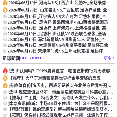
2026年06月19日 河南队VS江西庐山 足协杯_全场录像
2
2026年06月20日_山东泰山VS广西恒宸 足协杯录像_全
3
4
2026年06月19日_辽宁铁人VS大连可为 足协杯录像_全
5
2026年06月19日_足协杯 青岛西海岸VS山西崇德荣海录
6
2026年06月19日_足协杯 上海海港VS上海橘橙录像_高
7
2026年06月19日_足协杯 浙江队VS陕西联合录像_全场
8
2026年06月19日 深圳新鹏城VS深圳青年人 足协杯_全
9
2026年06月19日_大连英博VS杭州临平吴越 足协杯录像
10
2026年06月19日 天津津门虎VS兰州陇原竞技 足协杯_
HOT VIDEO
足球新闻
更多
[法甲]认同吗？ESPN嘉宾直言：帕雷德斯的行为无法容忍，应
1
【推荐】大马丁对西蒙赢得世界杯金手套奖的反应
2
[有趣体育]创造历史，西班牙是首支在北美夺世界杯冠军的欧洲球
3
4
[法甲]理查兹谈亚马尔：他丝毫没被塔利亚菲科搞心态，绝对的超
5
【推荐】冲卫冕！梅西发文：无论明天发生什么，我们已书写无法抹
6
[体育资讯]赖斯：半场4-0忍不住想：为什么不是踢阿根廷？为
7
【精彩剪辑】谁的理想型？博主晒哈兰德新娘造型获本人点赞！
8
【花絮】佛得角门将受邀观看世界杯决赛，还遇到了传奇门将伊基塔